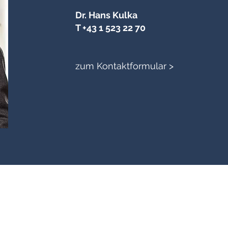
Dr. Hans Kulka
T +43 1 523 22 70
zum Kontaktformular >
0 /
office-wien@kulka.at