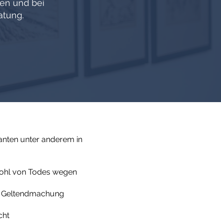
len und bei
atung.
anten unter anderem in
ohl von Todes wegen
n, Geltendmachung
cht