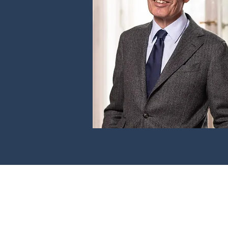
RECHTSANWÄLTE KULKA
Lothringerstraße 14/I/5a / 1030 Wien / T +43 1 523 22 7